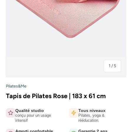
de
1
/
5
Pilates&Me
Tapis de Pilates Rose | 183 x 61 cm
Qualité studio
Tous niveaux
conçu pour un usage
Pilates, yoga &
intensif
rééducation.
Amorti confortable
Garantie 2 ans