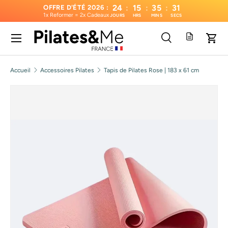
24
:
15
:
35
:
30
OFFRE D'ÉTÉ 2026 :
1x Reformer = 2x Cadeaux
JOURS
HRS
MINS
SECS
Aller au contenu
Menu
Recherche
Pani
Recherche
Type de produit
Tous
Accueil
Accessoires Pilates
Tapis de Pilates Rose | 183 x 61 cm
Passer aux informations produits