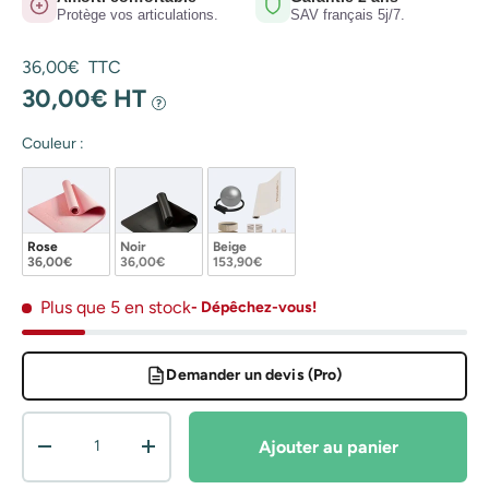
Protège vos articulations.
SAV français 5j/7.
Prix habituel
36,00€ TTC
30,00€ HT
?
Couleur :
Rose
Noir
Beige
36,00€
36,00€
153,90€
Plus que 5 en stock
- Dépêchez-vous!
Demander un devis (Pro)
Qté
Ajouter au panier
Diminuer la quantité
Augmenter la quantité