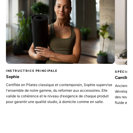
INSTRUCTRICE PRINCIPALE
SPÉCIAL
Sophie
Camille
Certifiée en Pilates classique et contemporain, Sophie supervise
Ancienne d
l'ensemble de notre gamme, du reformer aux accessoires. Elle
développeme
valide la cohérence et le niveau d'exigence de chaque produit
des ressor
pour garantir une qualité studio, à domicile comme en salle.
fluide et p