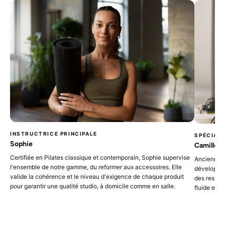
INSTRUCTRICE PRINCIPALE
SPÉCIAL
Sophie
Camille
Certifiée en Pilates classique et contemporain, Sophie supervise
Ancienne d
l'ensemble de notre gamme, du reformer aux accessoires. Elle
développeme
valide la cohérence et le niveau d'exigence de chaque produit
des ressor
pour garantir une qualité studio, à domicile comme en salle.
fluide et p