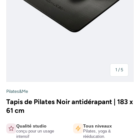
de
1
/
5
Pilates&Me
Tapis de Pilates Noir antidérapant | 183 x
61 cm
Qualité studio
Tous niveaux
conçu pour un usage
Pilates, yoga &
intensif
rééducation.