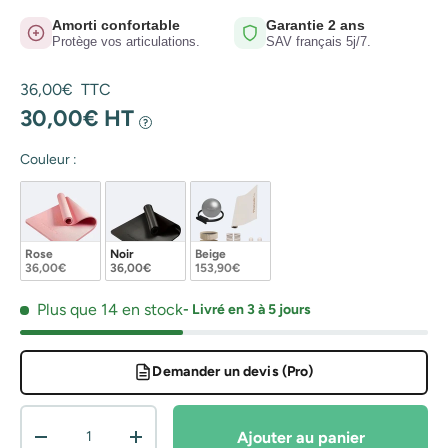
Amorti confortable
Garantie 2 ans
Protège vos articulations.
SAV français 5j/7.
Prix habituel
36,00€ TTC
30,00€ HT
?
Couleur :
Rose
Noir
Beige
36,00€
36,00€
153,90€
Plus que 14 en stock
- Livré en 3 à 5 jours
Demander un devis (Pro)
Qté
Ajouter au panier
Diminuer la quantité
Augmenter la quantité