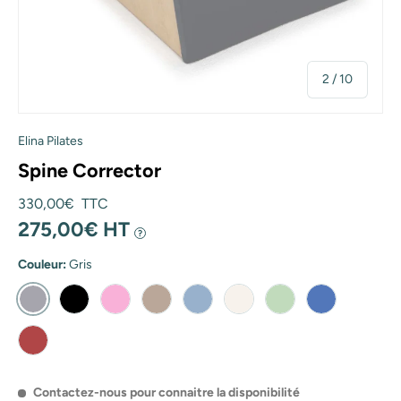
de
2
/
10
Elina Pilates
Spine Corrector
Prix habituel
330,00€ TTC
275,00€ HT
?
Couleur:
Gris
Gris
Noir
Rose
Moka
Océan
Ivoire
Vert
Bleu
Rouge
Contactez-nous pour connaitre la disponibilité