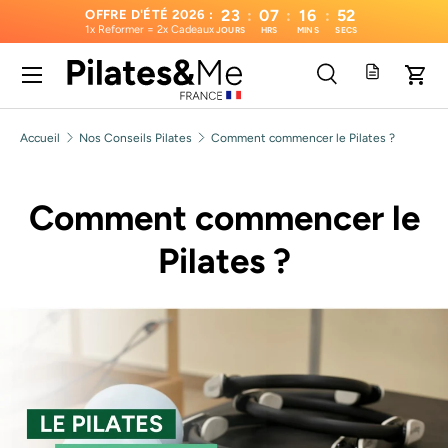
23
:
07
:
16
:
51
OFFRE D'ÉTÉ 2026 :
1x Reformer = 2x Cadeaux
JOURS
HRS
MINS
SECS
Aller au contenu
Menu
Recherche
Pani
Recherche
Type de produit
Tous
Accueil
Nos Conseils Pilates
Comment commencer le Pilates ?
Comment commencer le
Pilates ?