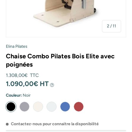
de
2
/
11
Elina Pilates
Chaise Combo Pilates Bois Elite avec
poignées
Prix habituel
1.308,00€ TTC
1.090,00€ HT
?
Couleur:
Noir
Noir
Gris
Ivoire
Iceberg
Bleu
Rouge
Contactez-nous pour connaitre la disponibilité