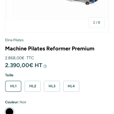
de
2
/
8
Elina Pilates
Machine Pilates Reformer Premium
Prix habituel
2.868,00€ TTC
2.390,00€ HT
?
Taille
HL1
HL2
HL3
HL4
Couleur:
Noir