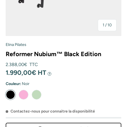
de
1
/
10
Elina Pilates
Reformer Nubium™ Black Edition
Prix habituel
2.388,00€ TTC
1.990,00€ HT
?
Couleur:
Noir
Noir
Rose
Vert
Contactez-nous pour connaitre la disponibilité