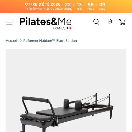
22
:
13
:
55
:
09
OFFRE D'ÉTÉ 2026 :
1x Reformer = 2x Cadeaux
JOURS
HRS
MINS
SECS
Aller au contenu
Menu
Recherche
Pani
Recherche
Type de produit
Tous
Accueil
Reformer Nubium™ Black Edition
Passer aux informations produits