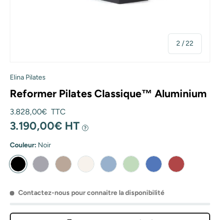
de
2
/
22
Elina Pilates
Reformer Pilates Classique™ Aluminium
Prix habituel
3.828,00€ TTC
3.190,00€ HT
?
Couleur:
Noir
Noir
Gris
Moka
Ivoire
Océan
Vert
Bleu
Rouge
Contactez-nous pour connaitre la disponibilité