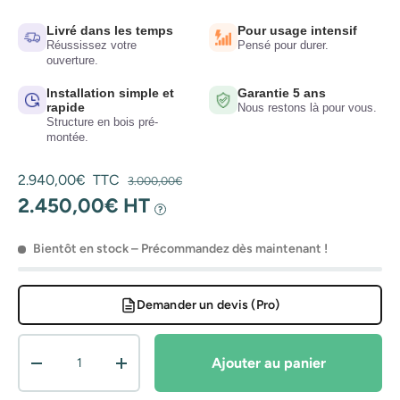
Livré dans les temps
Pour usage intensif
Réussissez votre
Pensé pour durer.
ouverture.
Installation simple et
Garantie 5 ans
rapide
Nous restons là pour vous.
Structure en bois pré-
montée.
Prix soldé
Prix habituel
2.940,00€ TTC
3.000,00€
2.450,00€ HT
?
Bientôt en stock – Précommandez dès maintenant !
Demander un devis (Pro)
Qté
Ajouter au panier
Diminuer la quantité
Augmenter la quantité