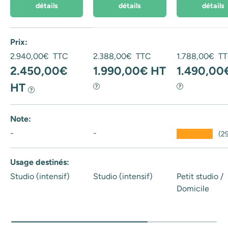
détails
détails
détails
Un tableau comparant 4 produits
Prix
Prix habituel
Prix habituel
Prix habituel
2.940,00€ TTC
2.388,00€ TTC
1.788,00€ T
2.450,00€
1.990,00€ HT
1.490,00
HT
?
?
?
Note
-
-
★★★★★
(2
Usage destinés
Studio (intensif)
Studio (intensif)
Petit studio /
Domicile