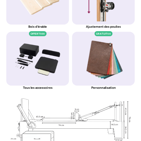
Bois d'érable
Ajustement des poulies
OFFERT
500
GRATUIT
60
Tous les accessoires
Personnalisation