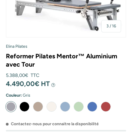
de
3
/
16
Elina Pilates
Reformer Pilates Mentor™ Aluminium
avec Tour
Prix habituel
5.388,00€ TTC
4.490,00€ HT
?
Couleur:
Gris
Gris
Noir
Moka
Ivoire
Océan
Vert
Bleu
Rouge
Contactez-nous pour connaitre la disponibilité