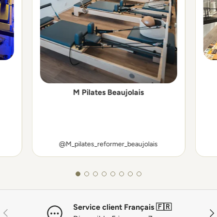
M Pilates Beaujolais
@M_pilates_reformer_beaujolais
Service client Français 🇫🇷
Précédent
Sui