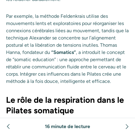
Par exemple, la méthode Feldenkrais utilise des
mouvements lents et exploratoires pour réorganiser les
connexions cérébrales liées au mouvement, tandis que la
technique Alexander se concentre sur l’alignement
postural et la libération de tensions inutiles. Thomas
Hanna, fondateur du
“Somatics”
, a introduit le concept
de “somatic education” : une approche permettant de
rétablir une communication fluide entre le cerveau et le
corps. Intégrer ces influences dans le Pilates crée une
méthode à la fois douce, intelligente et efficace.
Le rôle de la respiration dans le
Pilates somatique
La
respiration
est un pilier fondamental du Pilates
16 minute de lecture
somatique. Contrairement au contrôle rigide parfois