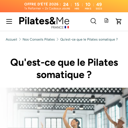
24
:
15
:
10
:
48
OFFRE D'ÉTÉ 2026 :
1x Reformer = 2x Cadeaux
JOURS
HRS
MINS
SECS
Aller au contenu
Menu
Recherche
Pani
Recherche
Type de produit
Tous
Accueil
Nos Conseils Pilates
Qu'est-ce que le Pilates somatique ?
Qu'est-ce que le Pilates
somatique ?